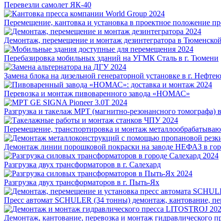
Перевезли самолет ЯК-40
2024
Перемещение, кантовка и установка в проектное положение пр
2024
Демонтаж, перемещение и монтаж дезинтегратора в Тюменской
2024
Перебазировка мобильных зданий на УГМК Сталь в г. Тюмени
2024
Замена блока на дизельной генераторной установке в г. Нефте
2024
Перевозка и монтаж пивоваренного завода «НОМАС»
2024
Разгрузка и такелаж МРТ (магнитно-резонансного томографа) 
2024
Перемещение, транспортировка и монтаж металлообрабатыва
Демонтаж линии порошковой покраски на заводе НЕФАЗ в гор
2024
Разгрузка двух трансформаторов в г. Салехард
2024
Разгрузка двух трансформаторов в г. Пыть-Ях
Пресс автомат SCHULER (34 тонны) демонтаж, кантование, пе
20
Демонтаж, кантование, перевозка и монтаж гидравлического 