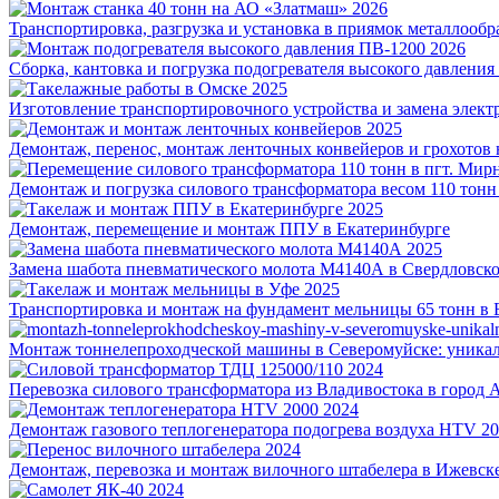
2026
Транспортировка, разгрузка и установка в приямок металлообра
2026
Сборка, кантовка и погрузка подогревателя высокого давления 
2025
Изготовление транспортировочного устройства и замена элект
2025
Демонтаж, перенос, монтаж ленточных конвейеров и грохотов 
Демонтаж и погрузка силового трансформатора весом 110 тонн
2025
Демонтаж, перемещение и монтаж ППУ в Екатеринбурге
2025
Замена шабота пневматического молота М4140А в Свердловско
2025
Транспортировка и монтаж на фундамент мельницы 65 тонн в
Монтаж тоннелепроходческой машины в Северомуйске: уника
2024
Перевозка силового трансформатора из Владивостока в город 
2024
Демонтаж газового теплогенератора подогрева воздуха HTV 20
2024
Демонтаж, перевозка и монтаж вилочного штабелера в Ижевск
2024