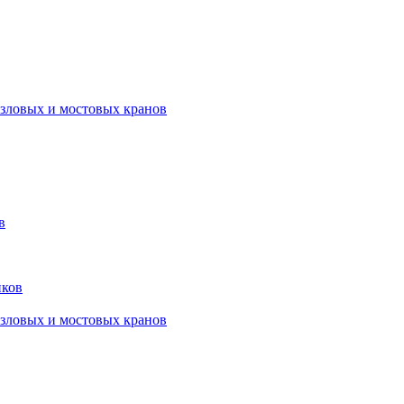
озловых и мостовых кранов
в
нков
озловых и мостовых кранов