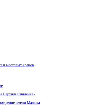
х и мостовых кранов
ме
за Верхняя Синячиха»
торождение имени Малыка