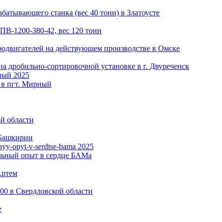
батывающего станка (вес 40 тонн) в Златоусте
ПВ-1200-380-42, вес 120 тонн
родвигателей на действующем производстве в Омске
на дробильно-сортировочной установке в г. Двуреченск
2025
 в пгт. Мирный
й области
 Башкирии
2025
льный опыт в сердце БАМа
Артем
00 в Свердловской области
е