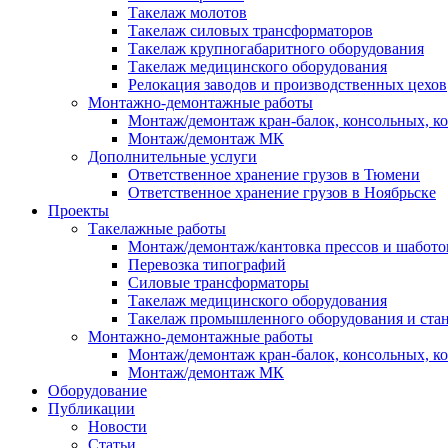
Такелаж молотов
Такелаж силовых трансформаторов
Такелаж крупногабаритного оборудования
Такелаж медицинского оборудования
Релокация заводов и производственных цехов
Монтажно-демонтажные работы
Монтаж/демонтаж кран-балок, консольных, к
Монтаж/демонтаж МК
Дополнительные услуги
Ответственное хранение грузов в Тюмени
Ответственное хранение грузов в Ноябрьске
Проекты
Такелажные работы
Монтаж/демонтаж/кантовка прессов и шабото
Перевозка типографий
Силовые трансформаторы
Такелаж медицинского оборудования
Такелаж промышленного оборудования и ста
Монтажно-демонтажные работы
Монтаж/демонтаж кран-балок, консольных, к
Монтаж/демонтаж МК
Оборудование
Публикации
Новости
Статьи