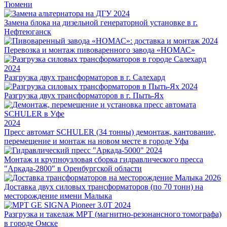
Тюмени
2024
Замена блока на дизельной генераторной установке в г.
Нефтеюганск
2024
Перевозка и монтаж пивоваренного завода «НОМАС»
2024
Разгрузка двух трансформаторов в г. Салехард
2024
Разгрузка двух трансформаторов в г. Пыть-Ях
2024
Пресс автомат SCHULER (34 тонны) демонтаж, кантование,
перемещение и монтаж на новом месте в городе Уфа
2024
Монтаж и крупноузловая сборка гидравлического пресса
"Аркада-2800" в Оренбургской области
2026
Доставка двух силовых трансформаторов (по 70 тонн) на
месторождение имени Малыка
2024
Разгрузка и такелаж МРТ (магнитно-резонансного томографа)
в городе Омске