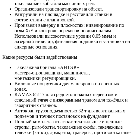
такелажные скобы для массивных рам.
Организовали транспортировку на объект.
Разгрузили на площадке и расставили станки в
соответствии с планировкой.
Произвели выверку в плоскостях: нивелирование по
осям X/Y и контроль перекосов по диагоналям.
Использовали высокоточные уровни 0,05 мм/м и
лазерный нивелир; финальная подливка и установка на
анкерные основания.
Какие ресурсы были задействованы
Такелажная бригада «АНТЭК» —
мастера‑стропальщики, машинисты,
монтажники‑регулировщики.
Вилочные погрузчики для маневров в стесненных
зонах.
КАМАЗ 65117 для среднетоннажных перевозок и
седельный тягач с низкорамным тралом для тяжёлых и
габаритных станков.
Автокран грузоподъемностью 32 т для вертикальных
подъемов и точных постановок на фундамент.
Полный комплект оснастки: текстильные и цепные
стропы, рым‑болты, такелажные скобы, такелажные
тележки (катки), домкраты, траверсы, противооткатные