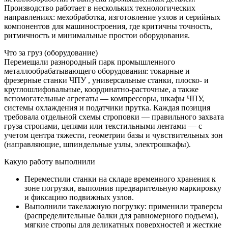
Производство работает в нескольких технологических
направлениях: мехобработка, изготовление узлов и серийных
компонентов для машиностроения, где критичны точность,
ритмичность и минимальные простои оборудования.
Что за груз (оборудование)
Перемещали разнородный парк промышленного
металлообрабатывающего оборудования: токарные и
фрезерные станки ЧПУ , универсальные станки, плоско‑ и
круглошлифовальные, координатно‑расточные, а также
вспомогательные агрегаты — компрессоры, шкафы ЧПУ,
системы охлаждения и податчики прутка. Каждая позиция
требовала отдельной схемы строповки — правильного захвата
груза стропами, цепями или текстильными лентами — с
учетом центра тяжести, геометрии базы и чувствительных зон
(направляющие, шпиндельные узлы, электрошкафы).
Какую работу выполнили
Переместили станки на складе временного хранения к
зоне погрузки, выполнив предварительную маркировку
и фиксацию подвижных узлов.
Выполнили такелажную погрузку: применили траверсы
(распределительные балки для равномерного подъема),
мягкие стропы для деликатных поверхностей и жесткие